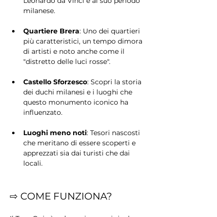
Leonardo da Vinci e al suo periodo 
milanese.
Quartiere Brera
: Uno dei quartieri 
più caratteristici, un tempo dimora 
di artisti e noto anche come il 
"distretto delle luci rosse".
Castello Sforzesco
: Scopri la storia 
dei duchi milanesi e i luoghi che 
questo monumento iconico ha 
influenzato.
Luoghi meno noti
: Tesori nascosti 
che meritano di essere scoperti e 
apprezzati sia dai turisti che dai 
locali.
⇨ COME FUNZIONA?