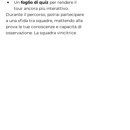
Un 
foglio di quiz
 per rendere il 
tour ancora più interattivo.
Durante il percorso, potrai partecipare 
a una sfida tra squadre, mettendo alla 
prova le tue conoscenze e capacità di 
osservazione. La squadra vincitrice 
riceverà un 
premio speciale
! 
Essendo un gioco a squadre, è 
necessario partecipare con i propri 
alleati. Il numero minimo di persone 
per squadra è 2.
Perché scegliere questo 
tour?
Il Tour Quiz “Ghetto e Trastevere” è 
perfetto per chi desidera vivere 
un’esperienza unica, che combina 
storia, cultura e il fascino senza tempo 
di Roma. Dai tesori nascosti del Ghetto 
Ebraico alle atmosfere suggestive di 
Trastevere, questo tour è il modo 