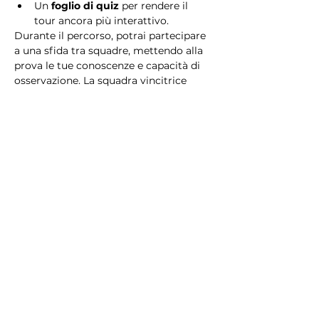
Un 
foglio di quiz
 per rendere il 
tour ancora più interattivo.
Durante il percorso, potrai partecipare 
a una sfida tra squadre, mettendo alla 
prova le tue conoscenze e capacità di 
osservazione. La squadra vincitrice 
riceverà un 
premio speciale
! 
Essendo un gioco a squadre, è 
necessario partecipare con i propri 
alleati. Il numero minimo di persone 
per squadra è 2.
Perché scegliere questo 
tour?
Il Tour Quiz “Ghetto e Trastevere” è 
perfetto per chi desidera vivere 
un’esperienza unica, che combina 
storia, cultura e il fascino senza tempo 
di Roma. Dai tesori nascosti del Ghetto 
Ebraico alle atmosfere suggestive di 
Trastevere, questo tour è il modo 