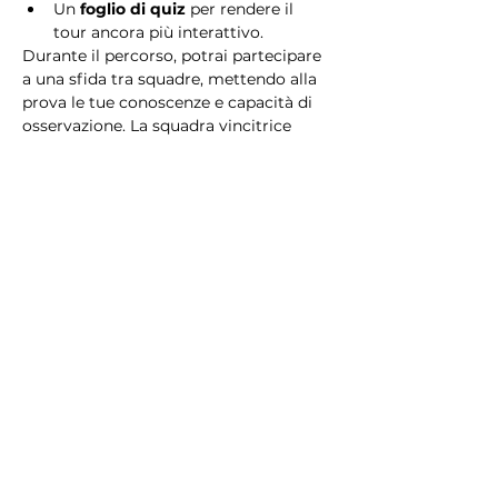
Un 
foglio di quiz
 per rendere il 
tour ancora più interattivo.
Durante il percorso, potrai partecipare 
a una sfida tra squadre, mettendo alla 
prova le tue conoscenze e capacità di 
osservazione. La squadra vincitrice 
riceverà un 
premio speciale
! 
Essendo un gioco a squadre, è 
necessario partecipare con i propri 
alleati. Il numero minimo di persone 
per squadra è 2.
Perché scegliere questo 
tour?
Il Tour Quiz “Ghetto e Trastevere” è 
perfetto per chi desidera vivere 
un’esperienza unica, che combina 
storia, cultura e il fascino senza tempo 
di Roma. Dai tesori nascosti del Ghetto 
Ebraico alle atmosfere suggestive di 
Trastevere, questo tour è il modo 