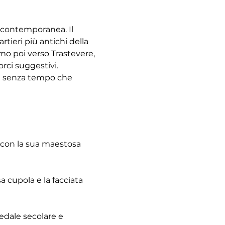
à contemporanea. Il 
tieri più antichi della 
emo poi verso Trastevere, 
rci suggestivi. 
re senza tempo che 
 con la sua maestosa 
 cupola e la facciata 
pedale secolare e 