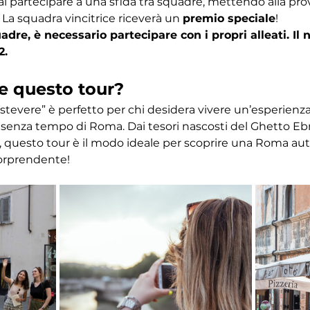
ai partecipare a una sfida tra squadre, mettendo alla pr
 La squadra vincitrice riceverà un 
premio speciale
! 
dre, è necessario partecipare con i propri alleati. I
2.
e questo tour?
astevere” è perfetto per chi desidera vivere un’esperien
ino senza tempo di Roma. Dai tesori nascosti del Ghetto Eb
 questo tour è il modo ideale per scoprire una Roma autent
orprendente!