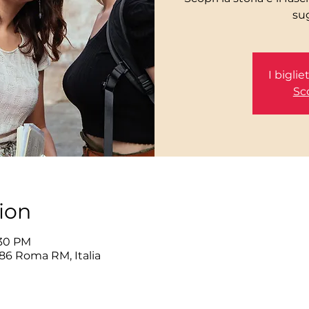
I bigli
Sco
ion
:30 PM
86 Roma RM, Italia