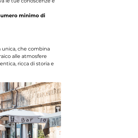
ova le tue conoscenze e 
l numero minimo di 
za unica, che combina 
raico alle atmosfere 
ica, ricca di storia e 