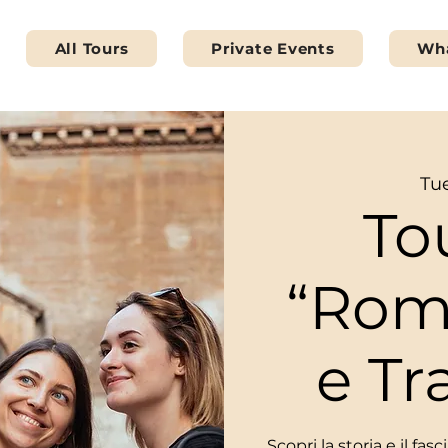
All Tours
Private Events
Wha
Tue
To
“Rom
e Tr
Scopri la storia e il fa