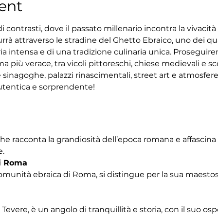
ent
 contrasti, dove il passato millenario incontra la vivacit
rrà attraverso le stradine del Ghetto Ebraico, uno dei quar
ria intensa e di una tradizione culinaria unica. Proseguir
 più verace, tra vicoli pittoreschi, chiese medievali e sco
 sinagoghe, palazzi rinascimentali, street art e atmosfe
tentica e sorprendente!
che racconta la grandiosità dell’epoca romana e affascina
e.
i Roma
omunità ebraica di Roma, si distingue per la sua maestosa
Tevere, è un angolo di tranquillità e storia, con il suo os