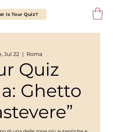
t Is Tour Quiz?
, Jul 22
  |  
Roma
ur Quiz
a: Ghetto
astevere”
scino di una delle zone più autentiche e