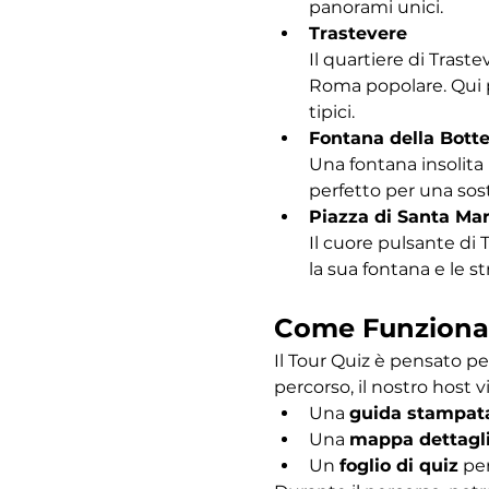
panorami unici.
Trastevere
Il quartiere di Traste
Roma popolare. Qui po
tipici.
Fontana della Bott
Una fontana insolita 
perfetto per una sost
Piazza di Santa Mar
Il cuore pulsante di 
la sua fontana e le s
Come Funziona
Il Tour Quiz è pensato pe
percorso, il nostro host vi
Una 
guida stampat
Una 
mappa dettagl
Un 
foglio di quiz
 pe