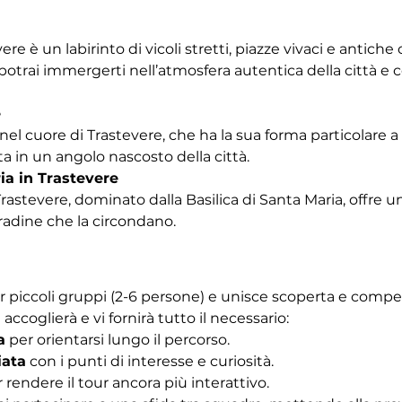
vere è un labirinto di vicoli stretti, piazze vivaci e antich
trai immergerti nell’atmosfera autentica della città e co
e
nel cuore di Trastevere, che ha la sua forma particolare a b
a in un angolo nascosto della città.
ia in Trastevere
Trastevere, dominato dalla Basilica di Santa Maria, offre u
tradine che la circondano. 
r piccoli gruppi (2-6 persone) e unisce scoperta e competiz
 accoglierà e vi fornirà tutto il necessario:
a
 per orientarsi lungo il percorso.
iata
 con i punti di interesse e curiosità.
r rendere il tour ancora più interattivo.