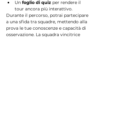
Un 
foglio di quiz
 per rendere il 
tour ancora più interattivo.
Durante il percorso, potrai partecipare 
a una sfida tra squadre, mettendo alla 
prova le tue conoscenze e capacità di 
osservazione. La squadra vincitrice 
riceverà un 
premio speciale
! 
Essendo un gioco a squadre, è 
necessario partecipare con i propri 
alleati. Il numero minimo di persone 
per squadra è 2.
Perché scegliere questo 
tour?
Il Tour Quiz “Ghetto e Trastevere” è 
perfetto per chi desidera vivere 
un’esperienza unica, che combina 
storia, cultura e il fascino senza tempo 
di Roma. Dai tesori nascosti del Ghetto 
Ebraico alle atmosfere suggestive di 
Trastevere, questo tour è il modo 