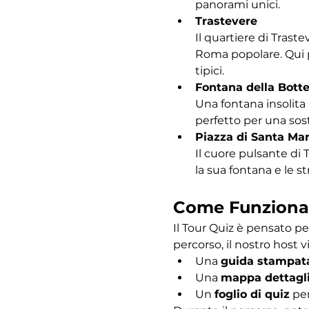
panorami unici.
Trastevere
Il quartiere di Traste
Roma popolare. Qui po
tipici.
Fontana della Bott
Una fontana insolita 
perfetto per una sost
Piazza di Santa Mar
Il cuore pulsante di 
la sua fontana e le s
Come Funziona
Il Tour Quiz è pensato pe
percorso, il nostro host vi
Una 
guida stampat
Una 
mappa dettagl
Un 
foglio di quiz
 pe