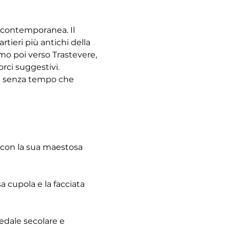
à contemporanea. Il 
tieri più antichi della 
emo poi verso Trastevere, 
rci suggestivi. 
re senza tempo che 
 con la sua maestosa 
 cupola e la facciata 
pedale secolare e 