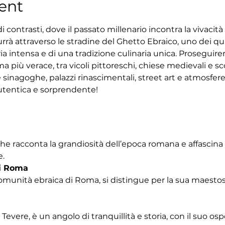
ent
 contrasti, dove il passato millenario incontra la vivacit
rrà attraverso le stradine del Ghetto Ebraico, uno dei quar
ria intensa e di una tradizione culinaria unica. Proseguir
 più verace, tra vicoli pittoreschi, chiese medievali e sco
 sinagoghe, palazzi rinascimentali, street art e atmosfe
tentica e sorprendente!
che racconta la grandiosità dell’epoca romana e affascina
e.
i Roma
omunità ebraica di Roma, si distingue per la sua maestosa
Tevere, è un angolo di tranquillità e storia, con il suo os