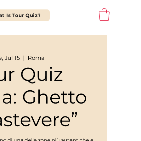
t Is Tour Quiz?
, Jul 15
  |  
Roma
ur Quiz
a: Ghetto
astevere”
scino di una delle zone più autentiche e