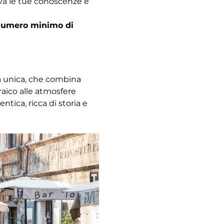
ova le tue conoscenze e 
l numero minimo di 
za unica, che combina 
raico alle atmosfere 
ica, ricca di storia e 