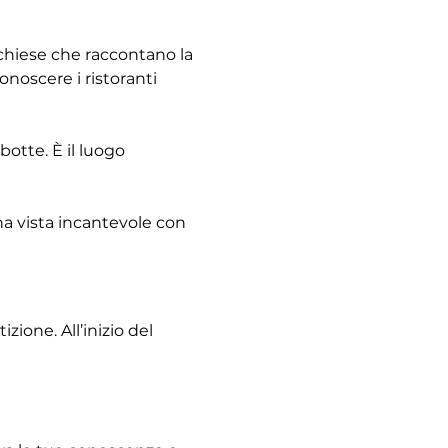
e chiese che raccontano la 
noscere i ristoranti 
otte. È il luogo 
na vista incantevole con 
ione. All’inizio del 