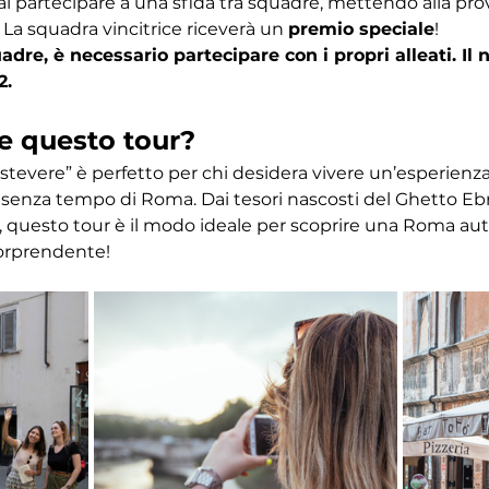
ai partecipare a una sfida tra squadre, mettendo alla pr
 La squadra vincitrice riceverà un 
premio speciale
! 
dre, è necessario partecipare con i propri alleati. I
2.
e questo tour?
astevere” è perfetto per chi desidera vivere un’esperien
ino senza tempo di Roma. Dai tesori nascosti del Ghetto Eb
 questo tour è il modo ideale per scoprire una Roma autent
orprendente!