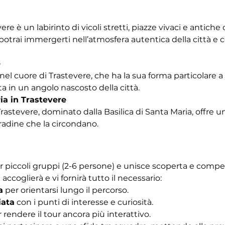
vere è un labirinto di vicoli stretti, piazze vivaci e antich
trai immergerti nell’atmosfera autentica della città e co
e
nel cuore di Trastevere, che ha la sua forma particolare a b
a in un angolo nascosto della città.
ia in Trastevere
Trastevere, dominato dalla Basilica di Santa Maria, offre u
tradine che la circondano. 
r piccoli gruppi (2-6 persone) e unisce scoperta e competiz
 accoglierà e vi fornirà tutto il necessario:
a
 per orientarsi lungo il percorso.
iata
 con i punti di interesse e curiosità.
r rendere il tour ancora più interattivo.