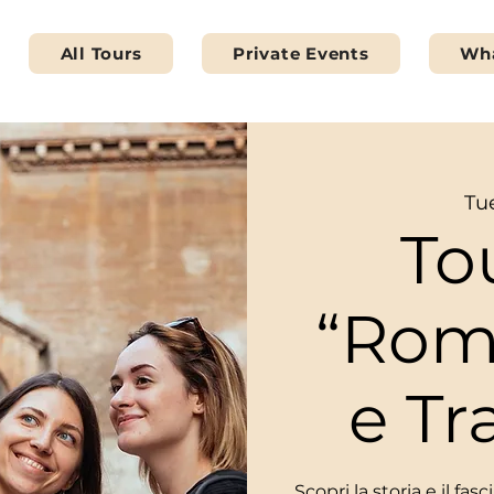
All Tours
Private Events
Wha
Tue
To
“Rom
e Tr
Scopri la storia e il fa