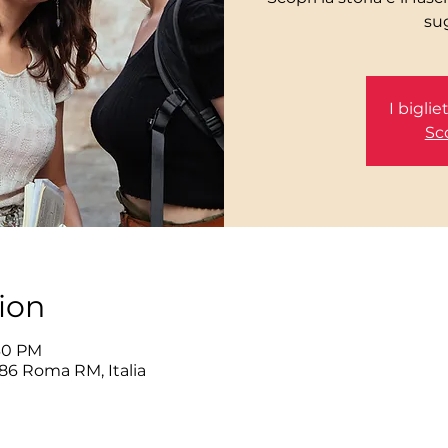
I bigli
Sco
ion
:30 PM
86 Roma RM, Italia