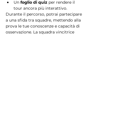
Un 
foglio di quiz
 per rendere il 
tour ancora più interattivo.
Durante il percorso, potrai partecipare 
a una sfida tra squadre, mettendo alla 
prova le tue conoscenze e capacità di 
osservazione. La squadra vincitrice 
riceverà un 
premio speciale
! 
Essendo un gioco a squadre, è 
necessario partecipare con i propri 
alleati. Il numero minimo di persone 
per squadra è 2.
Perché scegliere questo 
tour?
Il Tour Quiz “Ghetto e Trastevere” è 
perfetto per chi desidera vivere 
un’esperienza unica, che combina 
storia, cultura e il fascino senza tempo 
di Roma. Dai tesori nascosti del Ghetto 
Ebraico alle atmosfere suggestive di 
Trastevere, questo tour è il modo 