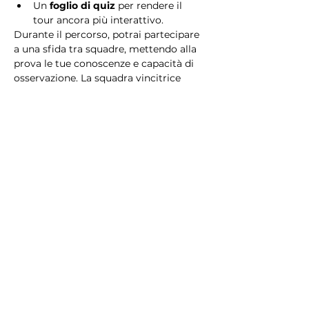
Un 
foglio di quiz
 per rendere il 
tour ancora più interattivo.
Durante il percorso, potrai partecipare 
a una sfida tra squadre, mettendo alla 
prova le tue conoscenze e capacità di 
osservazione. La squadra vincitrice 
riceverà un 
premio speciale
! 
Essendo un gioco a squadre, è 
necessario partecipare con i propri 
alleati. Il numero minimo di persone 
per squadra è 2.
Perché scegliere questo 
tour?
Il Tour Quiz “Ghetto e Trastevere” è 
perfetto per chi desidera vivere 
un’esperienza unica, che combina 
storia, cultura e il fascino senza tempo 
di Roma. Dai tesori nascosti del Ghetto 
Ebraico alle atmosfere suggestive di 
Trastevere, questo tour è il modo 