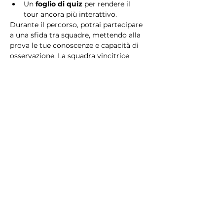
Un 
foglio di quiz
 per rendere il 
tour ancora più interattivo.
Durante il percorso, potrai partecipare 
a una sfida tra squadre, mettendo alla 
prova le tue conoscenze e capacità di 
osservazione. La squadra vincitrice 
riceverà un 
premio speciale
! 
Essendo un gioco a squadre, è 
necessario partecipare con i propri 
alleati. Il numero minimo di persone 
per squadra è 2.
Perché scegliere questo 
tour?
Il Tour Quiz “Ghetto e Trastevere” è 
perfetto per chi desidera vivere 
un’esperienza unica, che combina 
storia, cultura e il fascino senza tempo 
di Roma. Dai tesori nascosti del Ghetto 
Ebraico alle atmosfere suggestive di 
Trastevere, questo tour è il modo 