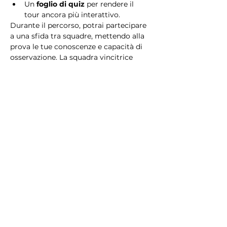
Un 
foglio di quiz
 per rendere il 
tour ancora più interattivo.
Durante il percorso, potrai partecipare 
a una sfida tra squadre, mettendo alla 
prova le tue conoscenze e capacità di 
osservazione. La squadra vincitrice 
riceverà un 
premio speciale
! 
Essendo un gioco a squadre, è 
necessario partecipare con i propri 
alleati. Il numero minimo di persone 
per squadra è 2.
Perché scegliere questo 
tour?
Il Tour Quiz “Ghetto e Trastevere” è 
perfetto per chi desidera vivere 
un’esperienza unica, che combina 
storia, cultura e il fascino senza tempo 
di Roma. Dai tesori nascosti del Ghetto 
Ebraico alle atmosfere suggestive di 
Trastevere, questo tour è il modo 