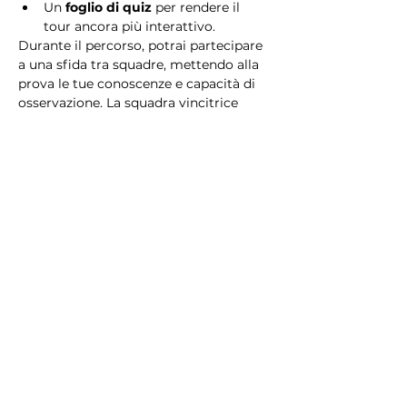
Un 
foglio di quiz
 per rendere il 
tour ancora più interattivo.
Durante il percorso, potrai partecipare 
a una sfida tra squadre, mettendo alla 
prova le tue conoscenze e capacità di 
osservazione. La squadra vincitrice 
riceverà un 
premio speciale
! 
Essendo un gioco a squadre, è 
necessario partecipare con i propri 
alleati. Il numero minimo di persone 
per squadra è 2.
Perché scegliere questo 
tour?
Il Tour Quiz “Ghetto e Trastevere” è 
perfetto per chi desidera vivere 
un’esperienza unica, che combina 
storia, cultura e il fascino senza tempo 
di Roma. Dai tesori nascosti del Ghetto 
Ebraico alle atmosfere suggestive di 
Trastevere, questo tour è il modo 