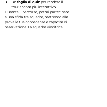
Un 
foglio di quiz
 per rendere il 
tour ancora più interattivo.
Durante il percorso, potrai partecipare 
a una sfida tra squadre, mettendo alla 
prova le tue conoscenze e capacità di 
osservazione. La squadra vincitrice 
riceverà un 
premio speciale
! 
Essendo un gioco a squadre, è 
necessario partecipare con i propri 
alleati. Il numero minimo di persone 
per squadra è 2.
Perché scegliere questo 
tour?
Il Tour Quiz “Ghetto e Trastevere” è 
perfetto per chi desidera vivere 
un’esperienza unica, che combina 
storia, cultura e il fascino senza tempo 
di Roma. Dai tesori nascosti del Ghetto 
Ebraico alle atmosfere suggestive di 
Trastevere, questo tour è il modo 