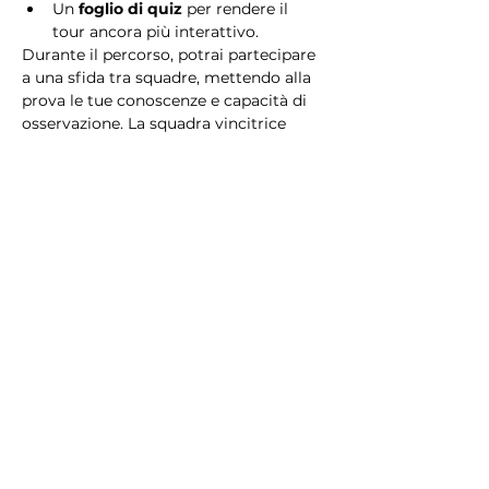
Un 
foglio di quiz
 per rendere il 
tour ancora più interattivo.
Durante il percorso, potrai partecipare 
a una sfida tra squadre, mettendo alla 
prova le tue conoscenze e capacità di 
osservazione. La squadra vincitrice 
riceverà un 
premio speciale
! 
Essendo un gioco a squadre, è 
necessario partecipare con i propri 
alleati. Il numero minimo di persone 
per squadra è 2.
Perché scegliere questo 
tour?
Il Tour Quiz “Ghetto e Trastevere” è 
perfetto per chi desidera vivere 
un’esperienza unica, che combina 
storia, cultura e il fascino senza tempo 
di Roma. Dai tesori nascosti del Ghetto 
Ebraico alle atmosfere suggestive di 
Trastevere, questo tour è il modo 