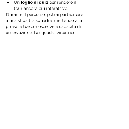
Un 
foglio di quiz
 per rendere il 
tour ancora più interattivo.
Durante il percorso, potrai partecipare 
a una sfida tra squadre, mettendo alla 
prova le tue conoscenze e capacità di 
osservazione. La squadra vincitrice 
riceverà un 
premio speciale
! 
Essendo un gioco a squadre, è 
necessario partecipare con i propri 
alleati. Il numero minimo di persone 
per squadra è 2.
Perché scegliere questo 
tour?
Il Tour Quiz “Ghetto e Trastevere” è 
perfetto per chi desidera vivere 
un’esperienza unica, che combina 
storia, cultura e il fascino senza tempo 
di Roma. Dai tesori nascosti del Ghetto 
Ebraico alle atmosfere suggestive di 
Trastevere, questo tour è il modo 