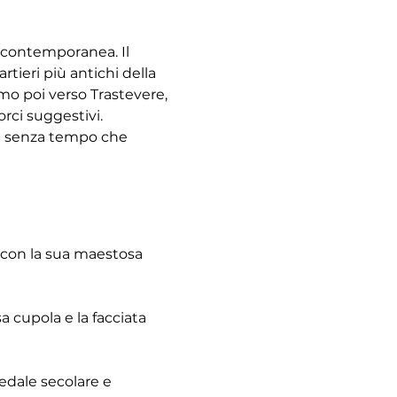
à contemporanea. Il 
tieri più antichi della 
emo poi verso Trastevere, 
rci suggestivi. 
re senza tempo che 
 con la sua maestosa 
 cupola e la facciata 
pedale secolare e 