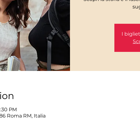
I bigli
Sco
ion
6:30 PM
86 Roma RM, Italia