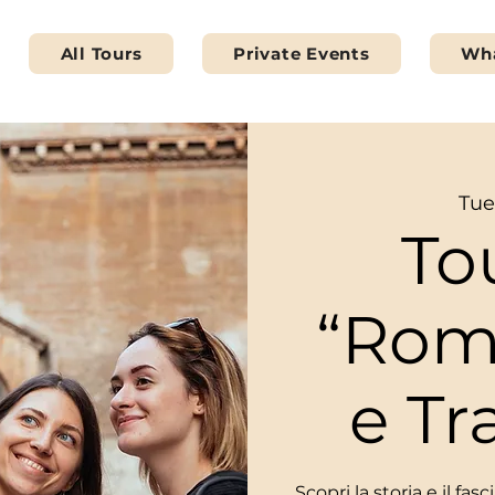
All Tours
Private Events
Wha
Tue
To
“Rom
e Tr
Scopri la storia e il fa