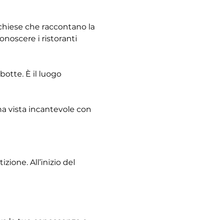
e chiese che raccontano la 
noscere i ristoranti 
otte. È il luogo 
na vista incantevole con 
ione. All’inizio del 