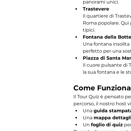
panorami unici.
Trastevere
Il quartiere di Traste
Roma popolare. Qui po
tipici.
Fontana della Bott
Una fontana insolita 
perfetto per una sost
Piazza di Santa Mar
Il cuore pulsante di 
la sua fontana e le s
Come Funziona
Il Tour Quiz è pensato pe
percorso, il nostro host vi
Una 
guida stampat
Una 
mappa dettagl
Un 
foglio di quiz
 pe