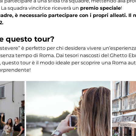
ai partecipare a una sfida tra squadre, mettendo alla pr
 La squadra vincitrice riceverà un 
premio speciale
! 
dre, è necessario partecipare con i propri alleati. I
2.
e questo tour?
astevere” è perfetto per chi desidera vivere un’esperien
ino senza tempo di Roma. Dai tesori nascosti del Ghetto Eb
 questo tour è il modo ideale per scoprire una Roma autent
orprendente!