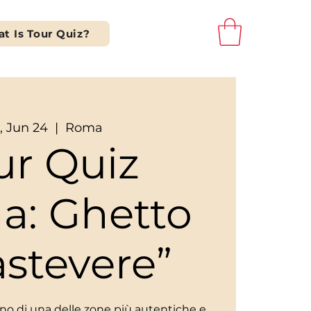
t Is Tour Quiz?
, Jun 24
  |  
Roma
ur Quiz
a: Ghetto
astevere”
scino di una delle zone più autentiche e