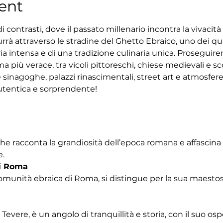
ent
 contrasti, dove il passato millenario incontra la vivacit
rrà attraverso le stradine del Ghetto Ebraico, uno dei quar
ria intensa e di una tradizione culinaria unica. Proseguir
 più verace, tra vicoli pittoreschi, chiese medievali e sco
 sinagoghe, palazzi rinascimentali, street art e atmosfe
tentica e sorprendente!
che racconta la grandiosità dell’epoca romana e affascina
e.
i Roma
omunità ebraica di Roma, si distingue per la sua maestosa
Tevere, è un angolo di tranquillità e storia, con il suo os