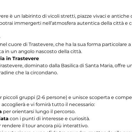
vere è un labirinto di vicoli stretti, piazze vivaci e antich
trai immergerti nell’atmosfera autentica della città e co
e
nel cuore di Trastevere, che ha la sua forma particolare a b
a in un angolo nascosto della città.
ia in Trastevere
Trastevere, dominato dalla Basilica di Santa Maria, offre u
tradine che la circondano. 
r piccoli gruppi (2-6 persone) e unisce scoperta e competiz
 accoglierà e vi fornirà tutto il necessario:
a
 per orientarsi lungo il percorso.
iata
 con i punti di interesse e curiosità.
r rendere il tour ancora più interattivo.