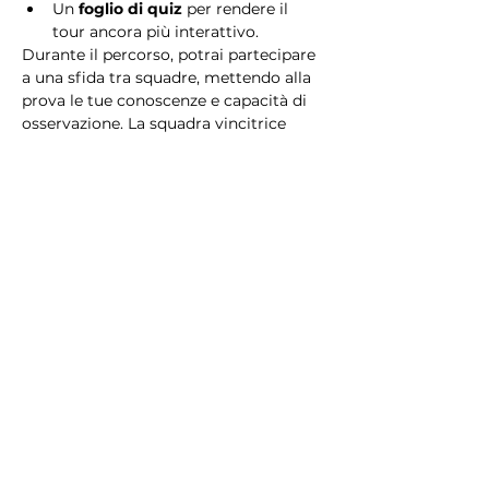
Un 
foglio di quiz
 per rendere il 
tour ancora più interattivo.
Durante il percorso, potrai partecipare 
a una sfida tra squadre, mettendo alla 
prova le tue conoscenze e capacità di 
osservazione. La squadra vincitrice 
riceverà un 
premio speciale
! 
Essendo un gioco a squadre, è 
necessario partecipare con i propri 
alleati. Il numero minimo di persone 
per squadra è 2.
Perché scegliere questo 
tour?
Il Tour Quiz “Ghetto e Trastevere” è 
perfetto per chi desidera vivere 
un’esperienza unica, che combina 
storia, cultura e il fascino senza tempo 
di Roma. Dai tesori nascosti del Ghetto 
Ebraico alle atmosfere suggestive di 
Trastevere, questo tour è il modo 