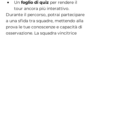
Un 
foglio di quiz
 per rendere il 
tour ancora più interattivo.
Durante il percorso, potrai partecipare 
a una sfida tra squadre, mettendo alla 
prova le tue conoscenze e capacità di 
osservazione. La squadra vincitrice 
riceverà un 
premio speciale
! 
Essendo un gioco a squadre, è 
necessario partecipare con i propri 
alleati. Il numero minimo di persone 
per squadra è 2.
Perché scegliere questo 
tour?
Il Tour Quiz “Ghetto e Trastevere” è 
perfetto per chi desidera vivere 
un’esperienza unica, che combina 
storia, cultura e il fascino senza tempo 
di Roma. Dai tesori nascosti del Ghetto 
Ebraico alle atmosfere suggestive di 
Trastevere, questo tour è il modo 