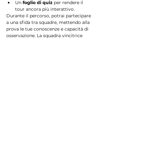
Un 
foglio di quiz
 per rendere il 
tour ancora più interattivo.
Durante il percorso, potrai partecipare 
a una sfida tra squadre, mettendo alla 
prova le tue conoscenze e capacità di 
osservazione. La squadra vincitrice 
riceverà un 
premio speciale
! 
Essendo un gioco a squadre, è 
necessario partecipare con i propri 
alleati. Il numero minimo di persone 
per squadra è 2.
Perché scegliere questo 
tour?
Il Tour Quiz “Ghetto e Trastevere” è 
perfetto per chi desidera vivere 
un’esperienza unica, che combina 
storia, cultura e il fascino senza tempo 
di Roma. Dai tesori nascosti del Ghetto 
Ebraico alle atmosfere suggestive di 
Trastevere, questo tour è il modo 