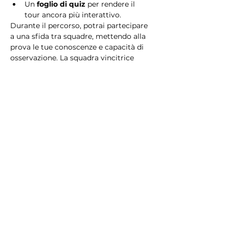
Un 
foglio di quiz
 per rendere il 
tour ancora più interattivo.
Durante il percorso, potrai partecipare 
a una sfida tra squadre, mettendo alla 
prova le tue conoscenze e capacità di 
osservazione. La squadra vincitrice 
riceverà un 
premio speciale
! 
Essendo un gioco a squadre, è 
necessario partecipare con i propri 
alleati. Il numero minimo di persone 
per squadra è 2.
Perché scegliere questo 
tour?
Il Tour Quiz “Ghetto e Trastevere” è 
perfetto per chi desidera vivere 
un’esperienza unica, che combina 
storia, cultura e il fascino senza tempo 
di Roma. Dai tesori nascosti del Ghetto 
Ebraico alle atmosfere suggestive di 
Trastevere, questo tour è il modo 