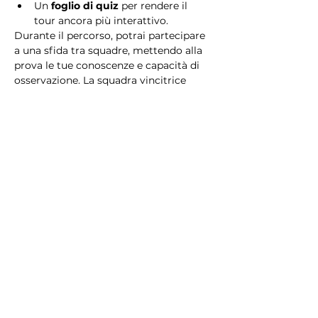
Un 
foglio di quiz
 per rendere il 
tour ancora più interattivo.
Durante il percorso, potrai partecipare 
a una sfida tra squadre, mettendo alla 
prova le tue conoscenze e capacità di 
osservazione. La squadra vincitrice 
riceverà un 
premio speciale
! 
Essendo un gioco a squadre, è 
necessario partecipare con i propri 
alleati. Il numero minimo di persone 
per squadra è 2.
Perché scegliere questo 
tour?
Il Tour Quiz “Ghetto e Trastevere” è 
perfetto per chi desidera vivere 
un’esperienza unica, che combina 
storia, cultura e il fascino senza tempo 
di Roma. Dai tesori nascosti del Ghetto 
Ebraico alle atmosfere suggestive di 
Trastevere, questo tour è il modo 