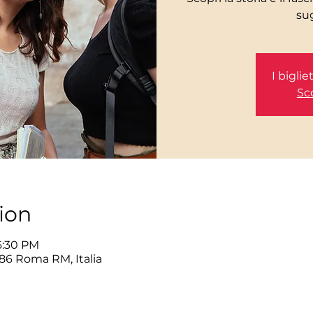
I bigli
Sco
ion
6:30 PM
86 Roma RM, Italia