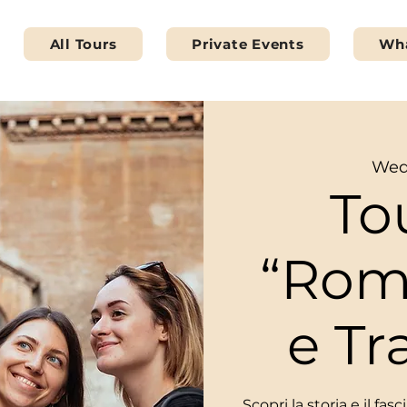
All Tours
Private Events
Wha
Wed
To
“Rom
e Tr
Scopri la storia e il fa