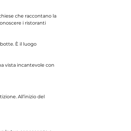
e chiese che raccontano la 
noscere i ristoranti 
otte. È il luogo 
na vista incantevole con 
ione. All’inizio del 