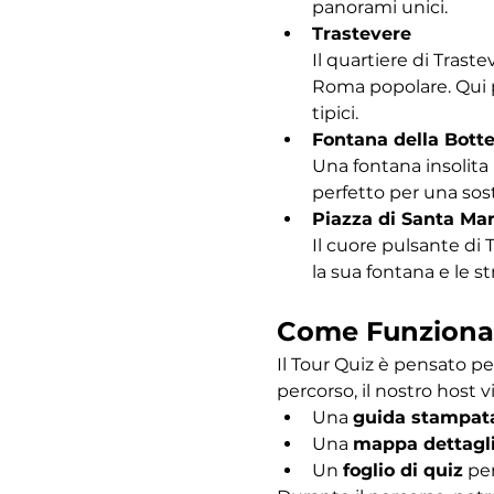
panorami unici.
Trastevere
Il quartiere di Traste
Roma popolare. Qui po
tipici.
Fontana della Bott
Una fontana insolita 
perfetto per una sost
Piazza di Santa Mar
Il cuore pulsante di 
la sua fontana e le s
Come Funziona
Il Tour Quiz è pensato pe
percorso, il nostro host vi
Una 
guida stampat
Una 
mappa dettagl
Un 
foglio di quiz
 pe