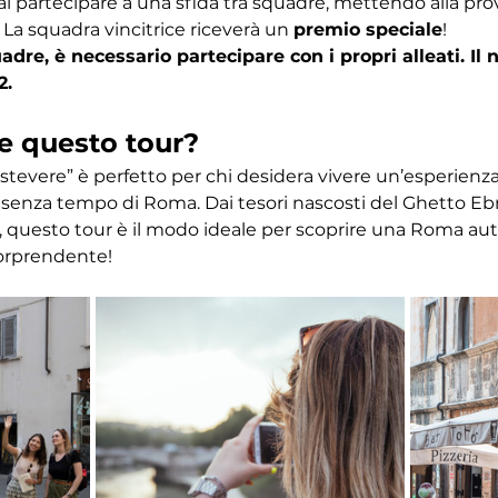
ai partecipare a una sfida tra squadre, mettendo alla pr
 La squadra vincitrice riceverà un 
premio speciale
! 
dre, è necessario partecipare con i propri alleati. I
2.
e questo tour?
astevere” è perfetto per chi desidera vivere un’esperien
ino senza tempo di Roma. Dai tesori nascosti del Ghetto Eb
 questo tour è il modo ideale per scoprire una Roma autent
orprendente!