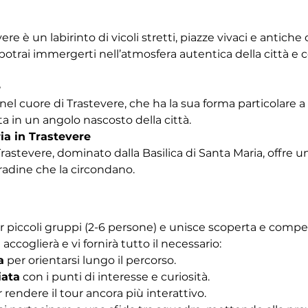
vere è un labirinto di vicoli stretti, piazze vivaci e antich
trai immergerti nell’atmosfera autentica della città e co
e
nel cuore di Trastevere, che ha la sua forma particolare a b
a in un angolo nascosto della città.
ia in Trastevere
Trastevere, dominato dalla Basilica di Santa Maria, offre u
tradine che la circondano. 
r piccoli gruppi (2-6 persone) e unisce scoperta e competiz
 accoglierà e vi fornirà tutto il necessario:
a
 per orientarsi lungo il percorso.
iata
 con i punti di interesse e curiosità.
r rendere il tour ancora più interattivo.