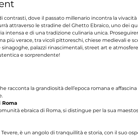
ent
 contrasti, dove il passato millenario incontra la vivacit
rrà attraverso le stradine del Ghetto Ebraico, uno dei quar
ria intensa e di una tradizione culinaria unica. Proseguir
 più verace, tra vicoli pittoreschi, chiese medievali e sco
 sinagoghe, palazzi rinascimentali, street art e atmosfe
tentica e sorprendente!
che racconta la grandiosità dell’epoca romana e affascina
e.
i Roma
omunità ebraica di Roma, si distingue per la sua maestosa
Tevere, è un angolo di tranquillità e storia, con il suo os