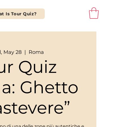
t Is Tour Quiz?
, May 28
  |  
Roma
ur Quiz
a: Ghetto
astevere”
scino di una delle zone più autentiche e