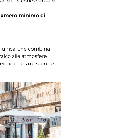
ova le tue conoscenze e 
l numero minimo di 
za unica, che combina 
raico alle atmosfere 
ica, ricca di storia e 