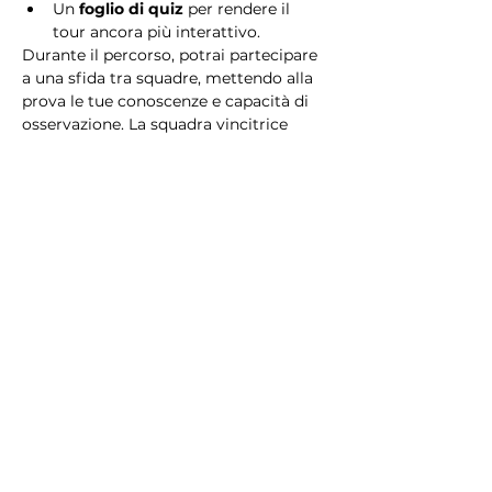
Un 
foglio di quiz
 per rendere il 
tour ancora più interattivo.
Durante il percorso, potrai partecipare 
a una sfida tra squadre, mettendo alla 
prova le tue conoscenze e capacità di 
osservazione. La squadra vincitrice 
riceverà un 
premio speciale
! 
Essendo un gioco a squadre, è 
necessario partecipare con i propri 
alleati. Il numero minimo di persone 
per squadra è 2.
Perché scegliere questo 
tour?
Il Tour Quiz “Ghetto e Trastevere” è 
perfetto per chi desidera vivere 
un’esperienza unica, che combina 
storia, cultura e il fascino senza tempo 
di Roma. Dai tesori nascosti del Ghetto 
Ebraico alle atmosfere suggestive di 
Trastevere, questo tour è il modo 