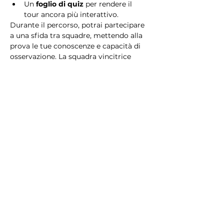
Un 
foglio di quiz
 per rendere il 
tour ancora più interattivo.
Durante il percorso, potrai partecipare 
a una sfida tra squadre, mettendo alla 
prova le tue conoscenze e capacità di 
osservazione. La squadra vincitrice 
riceverà un 
premio speciale
! 
Essendo un gioco a squadre, è 
necessario partecipare con i propri 
alleati. Il numero minimo di persone 
per squadra è 2.
Perché scegliere questo 
tour?
Il Tour Quiz “Ghetto e Trastevere” è 
perfetto per chi desidera vivere 
un’esperienza unica, che combina 
storia, cultura e il fascino senza tempo 
di Roma. Dai tesori nascosti del Ghetto 
Ebraico alle atmosfere suggestive di 
Trastevere, questo tour è il modo 