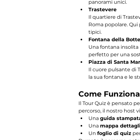
panorami unici.
Trastevere
Il quartiere di Traste
Roma popolare. Qui po
tipici.
Fontana della Bott
Una fontana insolita 
perfetto per una sost
Piazza di Santa Mar
Il cuore pulsante di 
la sua fontana e le s
Come Funziona
Il Tour Quiz è pensato pe
percorso, il nostro host vi
Una 
guida stampat
Una 
mappa dettagl
Un 
foglio di quiz
 pe