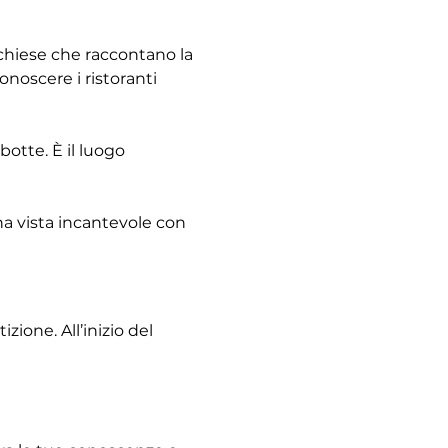
e chiese che raccontano la 
noscere i ristoranti 
otte. È il luogo 
na vista incantevole con 
ione. All’inizio del 