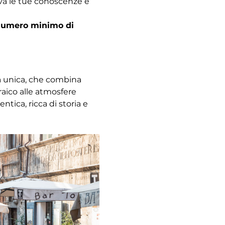
ova le tue conoscenze e 
l numero minimo di 
za unica, che combina 
raico alle atmosfere 
ica, ricca di storia e 