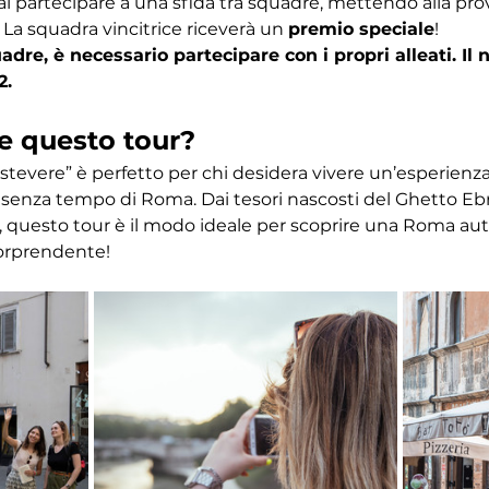
ai partecipare a una sfida tra squadre, mettendo alla pr
 La squadra vincitrice riceverà un 
premio speciale
! 
dre, è necessario partecipare con i propri alleati. I
2.
e questo tour?
astevere” è perfetto per chi desidera vivere un’esperien
ino senza tempo di Roma. Dai tesori nascosti del Ghetto Eb
 questo tour è il modo ideale per scoprire una Roma autent
orprendente!