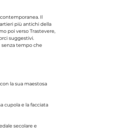
à contemporanea. Il 
tieri più antichi della 
emo poi verso Trastevere, 
rci suggestivi. 
re senza tempo che 
 con la sua maestosa 
 cupola e la facciata 
pedale secolare e 