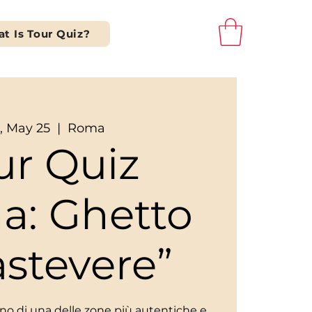
t Is Tour Quiz?
, May 25
  |  
Roma
ur Quiz
a: Ghetto
astevere”
scino di una delle zone più autentiche e