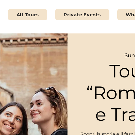
All Tours
Private Events
Wha
Sun
To
“Rom
e Tr
Scopri la storia e il fa