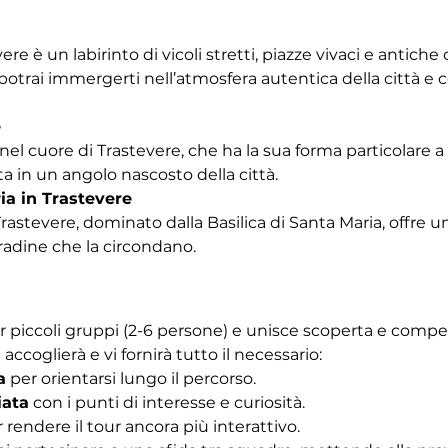
vere è un labirinto di vicoli stretti, piazze vivaci e antich
trai immergerti nell’atmosfera autentica della città e co
e
nel cuore di Trastevere, che ha la sua forma particolare a b
a in un angolo nascosto della città.
ia in Trastevere
Trastevere, dominato dalla Basilica di Santa Maria, offre u
tradine che la circondano. 
r piccoli gruppi (2-6 persone) e unisce scoperta e competiz
 accoglierà e vi fornirà tutto il necessario:
a
 per orientarsi lungo il percorso.
iata
 con i punti di interesse e curiosità.
r rendere il tour ancora più interattivo.