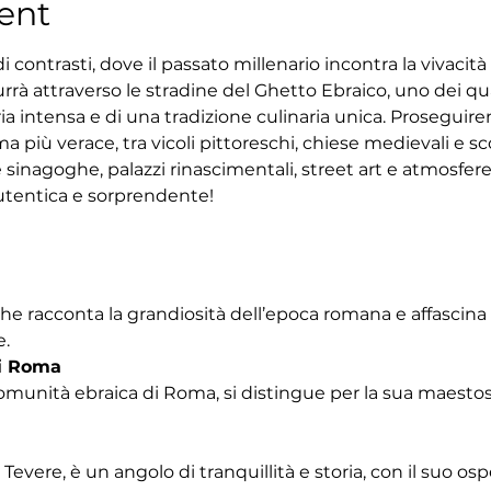
ent
 contrasti, dove il passato millenario incontra la vivacit
rrà attraverso le stradine del Ghetto Ebraico, uno dei quar
ria intensa e di una tradizione culinaria unica. Proseguir
 più verace, tra vicoli pittoreschi, chiese medievali e sco
 sinagoghe, palazzi rinascimentali, street art e atmosfe
tentica e sorprendente!
che racconta la grandiosità dell’epoca romana e affascina
e.
i Roma
omunità ebraica di Roma, si distingue per la sua maestosa
Tevere, è un angolo di tranquillità e storia, con il suo os