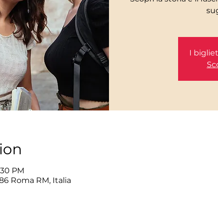
I bigli
Sco
ion
1:30 PM
86 Roma RM, Italia