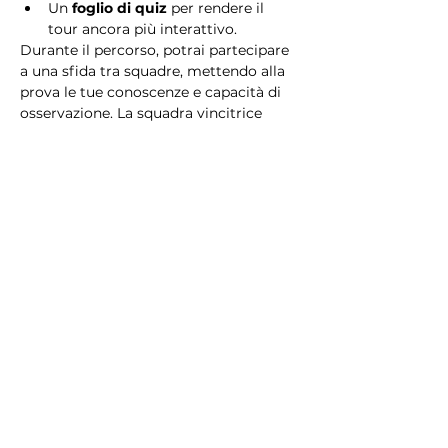
Un 
foglio di quiz
 per rendere il 
tour ancora più interattivo.
Durante il percorso, potrai partecipare 
a una sfida tra squadre, mettendo alla 
prova le tue conoscenze e capacità di 
osservazione. La squadra vincitrice 
riceverà un 
premio speciale
! 
Essendo un gioco a squadre, è 
necessario partecipare con i propri 
alleati. Il numero minimo di persone 
per squadra è 2.
Perché scegliere questo 
tour?
Il Tour Quiz “Ghetto e Trastevere” è 
perfetto per chi desidera vivere 
un’esperienza unica, che combina 
storia, cultura e il fascino senza tempo 
di Roma. Dai tesori nascosti del Ghetto 
Ebraico alle atmosfere suggestive di 
Trastevere, questo tour è il modo 