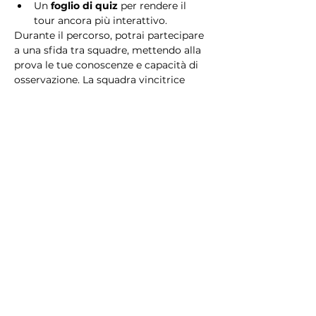
Un 
foglio di quiz
 per rendere il 
tour ancora più interattivo.
Durante il percorso, potrai partecipare 
a una sfida tra squadre, mettendo alla 
prova le tue conoscenze e capacità di 
osservazione. La squadra vincitrice 
riceverà un 
premio speciale
! 
Essendo un gioco a squadre, è 
necessario partecipare con i propri 
alleati. Il numero minimo di persone 
per squadra è 2.
Perché scegliere questo 
tour?
Il Tour Quiz “Ghetto e Trastevere” è 
perfetto per chi desidera vivere 
un’esperienza unica, che combina 
storia, cultura e il fascino senza tempo 
di Roma. Dai tesori nascosti del Ghetto 
Ebraico alle atmosfere suggestive di 
Trastevere, questo tour è il modo 