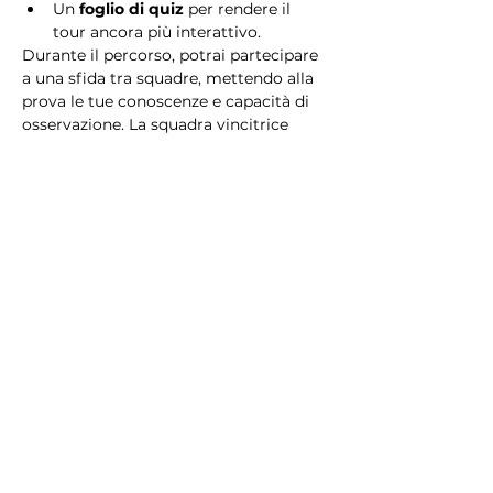
Un 
foglio di quiz
 per rendere il 
tour ancora più interattivo.
Durante il percorso, potrai partecipare 
a una sfida tra squadre, mettendo alla 
prova le tue conoscenze e capacità di 
osservazione. La squadra vincitrice 
riceverà un 
premio speciale
! 
Essendo un gioco a squadre, è 
necessario partecipare con i propri 
alleati. Il numero minimo di persone 
per squadra è 2.
Perché scegliere questo 
tour?
Il Tour Quiz “Ghetto e Trastevere” è 
perfetto per chi desidera vivere 
un’esperienza unica, che combina 
storia, cultura e il fascino senza tempo 
di Roma. Dai tesori nascosti del Ghetto 
Ebraico alle atmosfere suggestive di 
Trastevere, questo tour è il modo 