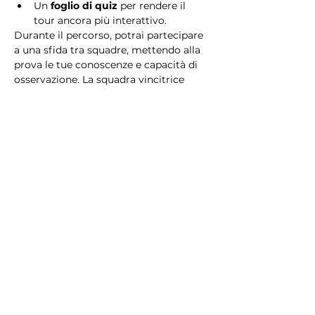
Un 
foglio di quiz
 per rendere il 
tour ancora più interattivo.
Durante il percorso, potrai partecipare 
a una sfida tra squadre, mettendo alla 
prova le tue conoscenze e capacità di 
osservazione. La squadra vincitrice 
riceverà un 
premio speciale
! 
Essendo un gioco a squadre, è 
necessario partecipare con i propri 
alleati. Il numero minimo di persone 
per squadra è 2.
Perché scegliere questo 
tour?
Il Tour Quiz “Ghetto e Trastevere” è 
perfetto per chi desidera vivere 
un’esperienza unica, che combina 
storia, cultura e il fascino senza tempo 
di Roma. Dai tesori nascosti del Ghetto 
Ebraico alle atmosfere suggestive di 
Trastevere, questo tour è il modo 