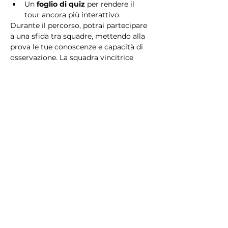
Un 
foglio di quiz
 per rendere il 
tour ancora più interattivo.
Durante il percorso, potrai partecipare 
a una sfida tra squadre, mettendo alla 
prova le tue conoscenze e capacità di 
osservazione. La squadra vincitrice 
riceverà un 
premio speciale
! 
Essendo un gioco a squadre, è 
necessario partecipare con i propri 
alleati. Il numero minimo di persone 
per squadra è 2.
Perché scegliere questo 
tour?
Il Tour Quiz “Ghetto e Trastevere” è 
perfetto per chi desidera vivere 
un’esperienza unica, che combina 
storia, cultura e il fascino senza tempo 
di Roma. Dai tesori nascosti del Ghetto 
Ebraico alle atmosfere suggestive di 
Trastevere, questo tour è il modo 