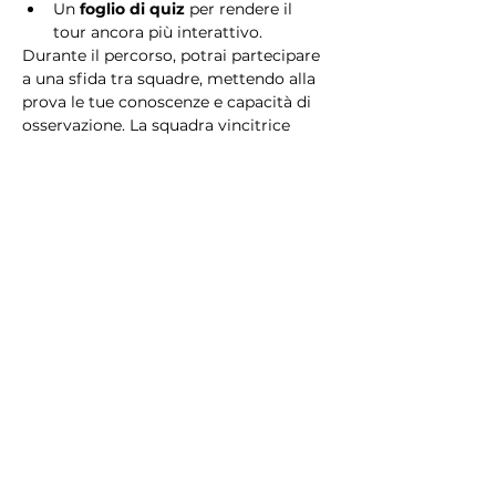
Un 
foglio di quiz
 per rendere il 
tour ancora più interattivo.
Durante il percorso, potrai partecipare 
a una sfida tra squadre, mettendo alla 
prova le tue conoscenze e capacità di 
osservazione. La squadra vincitrice 
riceverà un 
premio speciale
! 
Essendo un gioco a squadre, è 
necessario partecipare con i propri 
alleati. Il numero minimo di persone 
per squadra è 2.
Perché scegliere questo 
tour?
Il Tour Quiz “Ghetto e Trastevere” è 
perfetto per chi desidera vivere 
un’esperienza unica, che combina 
storia, cultura e il fascino senza tempo 
di Roma. Dai tesori nascosti del Ghetto 
Ebraico alle atmosfere suggestive di 
Trastevere, questo tour è il modo 