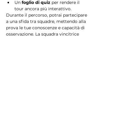
Un 
foglio di quiz
 per rendere il 
tour ancora più interattivo.
Durante il percorso, potrai partecipare 
a una sfida tra squadre, mettendo alla 
prova le tue conoscenze e capacità di 
osservazione. La squadra vincitrice 
riceverà un 
premio speciale
! 
Essendo un gioco a squadre, è 
necessario partecipare con i propri 
alleati. Il numero minimo di persone 
per squadra è 2.
Perché scegliere questo 
tour?
Il Tour Quiz “Ghetto e Trastevere” è 
perfetto per chi desidera vivere 
un’esperienza unica, che combina 
storia, cultura e il fascino senza tempo 
di Roma. Dai tesori nascosti del Ghetto 
Ebraico alle atmosfere suggestive di 
Trastevere, questo tour è il modo 