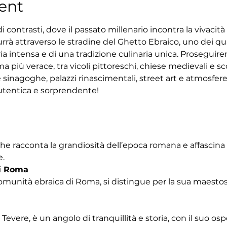
ent
 contrasti, dove il passato millenario incontra la vivacit
rrà attraverso le stradine del Ghetto Ebraico, uno dei quar
ria intensa e di una tradizione culinaria unica. Proseguir
 più verace, tra vicoli pittoreschi, chiese medievali e sco
 sinagoghe, palazzi rinascimentali, street art e atmosfe
tentica e sorprendente!
che racconta la grandiosità dell’epoca romana e affascina
e.
i Roma
omunità ebraica di Roma, si distingue per la sua maestosa
Tevere, è un angolo di tranquillità e storia, con il suo os