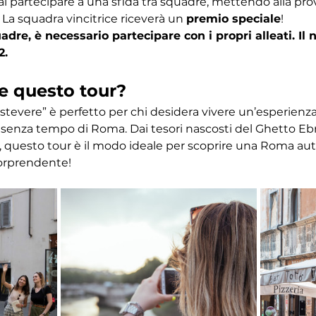
ai partecipare a una sfida tra squadre, mettendo alla pr
 La squadra vincitrice riceverà un 
premio speciale
! 
dre, è necessario partecipare con i propri alleati. I
2.
e questo tour?
astevere” è perfetto per chi desidera vivere un’esperien
ino senza tempo di Roma. Dai tesori nascosti del Ghetto Eb
 questo tour è il modo ideale per scoprire una Roma autent
orprendente!