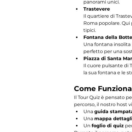
panorami unici.
Trastevere
Il quartiere di Traste
Roma popolare. Qui po
tipici.
Fontana della Bott
Una fontana insolita 
perfetto per una sost
Piazza di Santa Mar
Il cuore pulsante di 
la sua fontana e le s
Come Funziona
Il Tour Quiz è pensato pe
percorso, il nostro host vi
Una 
guida stampat
Una 
mappa dettagl
Un 
foglio di quiz
 pe