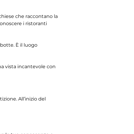
e chiese che raccontano la 
noscere i ristoranti 
otte. È il luogo 
na vista incantevole con 
ione. All’inizio del 