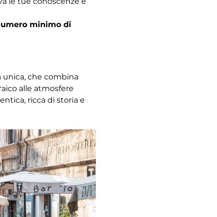
ova le tue conoscenze e 
l numero minimo di 
za unica, che combina 
raico alle atmosfere 
ica, ricca di storia e 