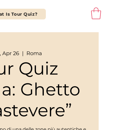
t Is Tour Quiz?
, Apr 26
  |  
Roma
ur Quiz
a: Ghetto
astevere”
scino di una delle zone più autentiche e