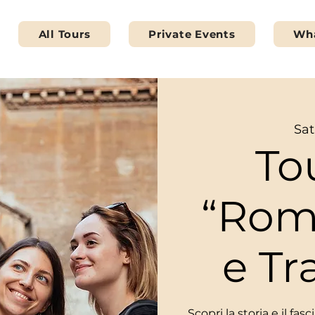
All Tours
Private Events
Wha
Sat
To
“Rom
e Tr
Scopri la storia e il fa