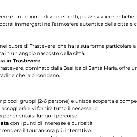
vere è un labirinto di vicoli stretti, piazze vivaci e antich
trai immergerti nell’atmosfera autentica della città e co
e
nel cuore di Trastevere, che ha la sua forma particolare a b
a in un angolo nascosto della città.
ia in Trastevere
Trastevere, dominato dalla Basilica di Santa Maria, offre u
tradine che la circondano. 
r piccoli gruppi (2-6 persone) e unisce scoperta e competiz
 accoglierà e vi fornirà tutto il necessario:
a
 per orientarsi lungo il percorso.
iata
 con i punti di interesse e curiosità.
r rendere il tour ancora più interattivo.