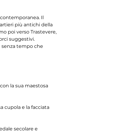
à contemporanea. Il 
tieri più antichi della 
emo poi verso Trastevere, 
rci suggestivi. 
re senza tempo che 
 con la sua maestosa 
 cupola e la facciata 
pedale secolare e 