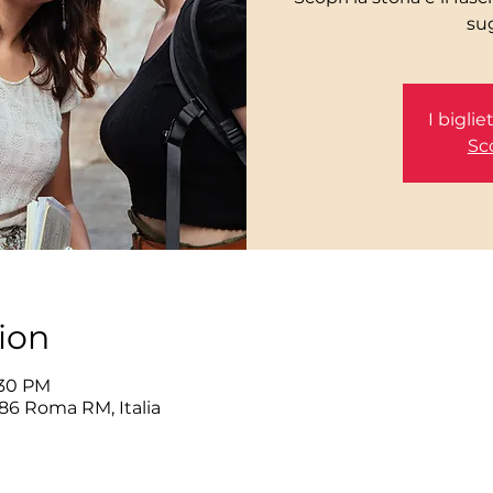
I bigli
Sco
ion
:30 PM
86 Roma RM, Italia