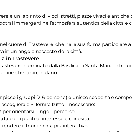
vere è un labirinto di vicoli stretti, piazze vivaci e antich
trai immergerti nell’atmosfera autentica della città e co
e
nel cuore di Trastevere, che ha la sua forma particolare a b
a in un angolo nascosto della città.
ia in Trastevere
Trastevere, dominato dalla Basilica di Santa Maria, offre u
tradine che la circondano. 
r piccoli gruppi (2-6 persone) e unisce scoperta e competiz
 accoglierà e vi fornirà tutto il necessario:
a
 per orientarsi lungo il percorso.
iata
 con i punti di interesse e curiosità.
r rendere il tour ancora più interattivo.