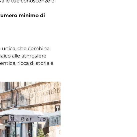
ova le tue conoscenze e 
l numero minimo di 
za unica, che combina 
raico alle atmosfere 
ica, ricca di storia e 