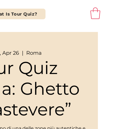
t Is Tour Quiz?
, Apr 26
  |  
Roma
ur Quiz
a: Ghetto
astevere”
scino di una delle zone più autentiche e