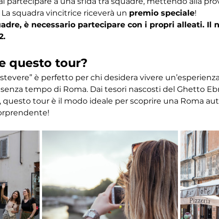
ai partecipare a una sfida tra squadre, mettendo alla pr
 La squadra vincitrice riceverà un 
premio speciale
! 
dre, è necessario partecipare con i propri alleati. I
2.
e questo tour?
astevere” è perfetto per chi desidera vivere un’esperien
ino senza tempo di Roma. Dai tesori nascosti del Ghetto Eb
 questo tour è il modo ideale per scoprire una Roma autent
orprendente!