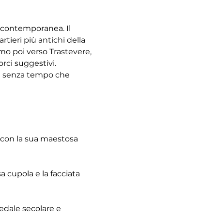
à contemporanea. Il 
tieri più antichi della 
emo poi verso Trastevere, 
rci suggestivi. 
re senza tempo che 
 con la sua maestosa 
 cupola e la facciata 
pedale secolare e 