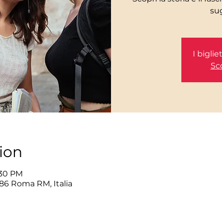
I bigli
Sco
ion
:30 PM
86 Roma RM, Italia