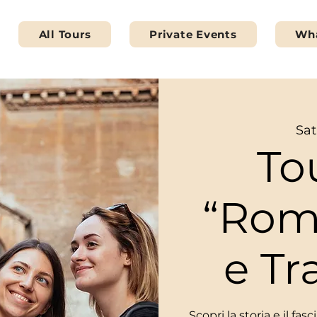
All Tours
Private Events
Wha
Sat
To
“Rom
e Tr
Scopri la storia e il fa