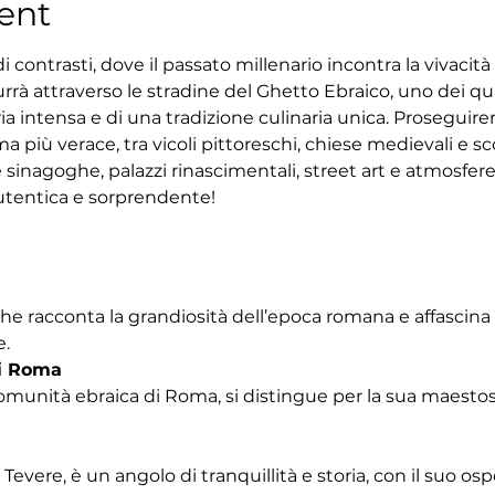
ent
 contrasti, dove il passato millenario incontra la vivacit
rrà attraverso le stradine del Ghetto Ebraico, uno dei quar
ria intensa e di una tradizione culinaria unica. Proseguir
 più verace, tra vicoli pittoreschi, chiese medievali e sco
 sinagoghe, palazzi rinascimentali, street art e atmosfe
tentica e sorprendente!
che racconta la grandiosità dell’epoca romana e affascina
e.
i Roma
omunità ebraica di Roma, si distingue per la sua maestosa
Tevere, è un angolo di tranquillità e storia, con il suo os