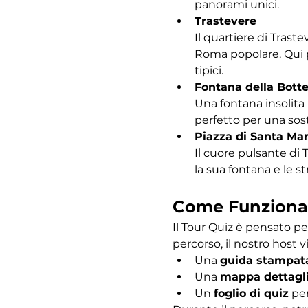
panorami unici.
Trastevere
Il quartiere di Traste
Roma popolare. Qui po
tipici.
Fontana della Bott
Una fontana insolita 
perfetto per una sost
Piazza di Santa Mar
Il cuore pulsante di 
la sua fontana e le s
Come Funziona
Il Tour Quiz è pensato pe
percorso, il nostro host vi
Una 
guida stampat
Una 
mappa dettagl
Un 
foglio di quiz
 pe