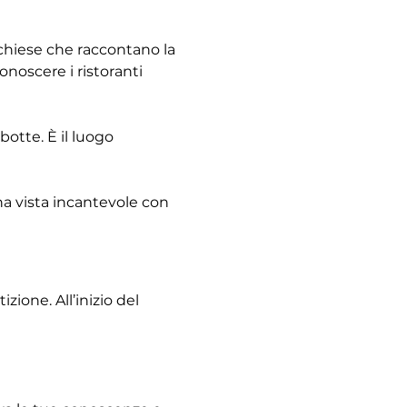
e chiese che raccontano la 
noscere i ristoranti 
otte. È il luogo 
na vista incantevole con 
ione. All’inizio del 