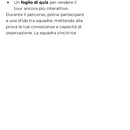
Un 
foglio di quiz
 per rendere il 
tour ancora più interattivo.
Durante il percorso, potrai partecipare 
a una sfida tra squadre, mettendo alla 
prova le tue conoscenze e capacità di 
osservazione. La squadra vincitrice 
riceverà un 
premio speciale
! 
Essendo un gioco a squadre, è 
necessario partecipare con i propri 
alleati. Il numero minimo di persone 
per squadra è 2.
Perché scegliere questo 
tour?
Il Tour Quiz “Ghetto e Trastevere” è 
perfetto per chi desidera vivere 
un’esperienza unica, che combina 
storia, cultura e il fascino senza tempo 
di Roma. Dai tesori nascosti del Ghetto 
Ebraico alle atmosfere suggestive di 
Trastevere, questo tour è il modo 