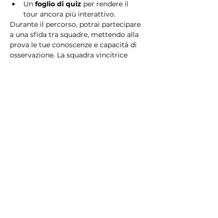
Un 
foglio di quiz
 per rendere il 
tour ancora più interattivo.
Durante il percorso, potrai partecipare 
a una sfida tra squadre, mettendo alla 
prova le tue conoscenze e capacità di 
osservazione. La squadra vincitrice 
riceverà un 
premio speciale
! 
Essendo un gioco a squadre, è 
necessario partecipare con i propri 
alleati. Il numero minimo di persone 
per squadra è 2.
Perché scegliere questo 
tour?
Il Tour Quiz “Ghetto e Trastevere” è 
perfetto per chi desidera vivere 
un’esperienza unica, che combina 
storia, cultura e il fascino senza tempo 
di Roma. Dai tesori nascosti del Ghetto 
Ebraico alle atmosfere suggestive di 
Trastevere, questo tour è il modo 