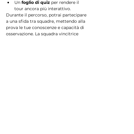
Un 
foglio di quiz
 per rendere il 
tour ancora più interattivo.
Durante il percorso, potrai partecipare 
a una sfida tra squadre, mettendo alla 
prova le tue conoscenze e capacità di 
osservazione. La squadra vincitrice 
riceverà un 
premio speciale
! 
Essendo un gioco a squadre, è 
necessario partecipare con i propri 
alleati. Il numero minimo di persone 
per squadra è 2.
Perché scegliere questo 
tour?
Il Tour Quiz “Ghetto e Trastevere” è 
perfetto per chi desidera vivere 
un’esperienza unica, che combina 
storia, cultura e il fascino senza tempo 
di Roma. Dai tesori nascosti del Ghetto 
Ebraico alle atmosfere suggestive di 
Trastevere, questo tour è il modo 