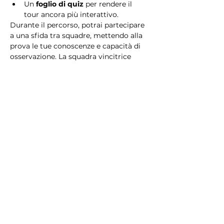
Un 
foglio di quiz
 per rendere il 
tour ancora più interattivo.
Durante il percorso, potrai partecipare 
a una sfida tra squadre, mettendo alla 
prova le tue conoscenze e capacità di 
osservazione. La squadra vincitrice 
riceverà un 
premio speciale
! 
Essendo un gioco a squadre, è 
necessario partecipare con i propri 
alleati. Il numero minimo di persone 
per squadra è 2.
Perché scegliere questo 
tour?
Il Tour Quiz “Ghetto e Trastevere” è 
perfetto per chi desidera vivere 
un’esperienza unica, che combina 
storia, cultura e il fascino senza tempo 
di Roma. Dai tesori nascosti del Ghetto 
Ebraico alle atmosfere suggestive di 
Trastevere, questo tour è il modo 