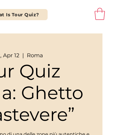
t Is Tour Quiz?
, Apr 12
  |  
Roma
ur Quiz
a: Ghetto
astevere”
scino di una delle zone più autentiche e