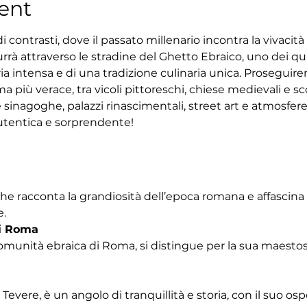
ent
 contrasti, dove il passato millenario incontra la vivacit
rrà attraverso le stradine del Ghetto Ebraico, uno dei quar
ria intensa e di una tradizione culinaria unica. Proseguir
 più verace, tra vicoli pittoreschi, chiese medievali e sco
 sinagoghe, palazzi rinascimentali, street art e atmosfe
tentica e sorprendente!
che racconta la grandiosità dell’epoca romana e affascina
e.
i Roma
omunità ebraica di Roma, si distingue per la sua maestosa
Tevere, è un angolo di tranquillità e storia, con il suo os