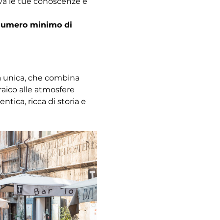
ova le tue conoscenze e 
l numero minimo di 
za unica, che combina 
raico alle atmosfere 
ica, ricca di storia e 