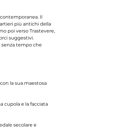
à contemporanea. Il 
tieri più antichi della 
emo poi verso Trastevere, 
rci suggestivi. 
re senza tempo che 
 con la sua maestosa 
 cupola e la facciata 
pedale secolare e 