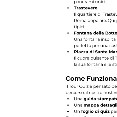
panorami unici.
Trastevere
Il quartiere di Traste
Roma popolare. Qui po
tipici.
Fontana della Bott
Una fontana insolita 
perfetto per una sost
Piazza di Santa Mar
Il cuore pulsante di 
la sua fontana e le s
Come Funziona
Il Tour Quiz è pensato pe
percorso, il nostro host vi
Una 
guida stampat
Una 
mappa dettagl
Un 
foglio di quiz
 pe