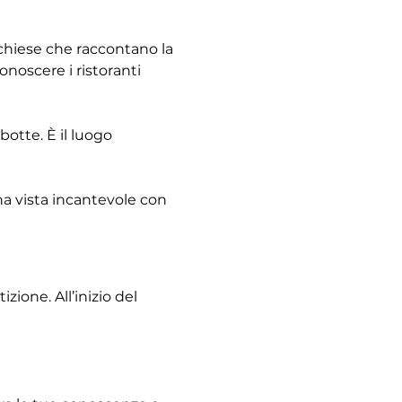
e chiese che raccontano la 
noscere i ristoranti 
otte. È il luogo 
na vista incantevole con 
ione. All’inizio del 