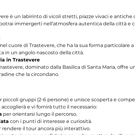
vere è un labirinto di vicoli stretti, piazze vivaci e antich
trai immergerti nell’atmosfera autentica della città e co
e
nel cuore di Trastevere, che ha la sua forma particolare a b
a in un angolo nascosto della città.
ia in Trastevere
Trastevere, dominato dalla Basilica di Santa Maria, offre u
tradine che la circondano. 
r piccoli gruppi (2-6 persone) e unisce scoperta e competiz
 accoglierà e vi fornirà tutto il necessario:
a
 per orientarsi lungo il percorso.
iata
 con i punti di interesse e curiosità.
r rendere il tour ancora più interattivo.