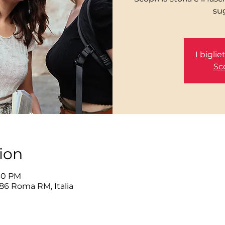
I bigli
Sco
ion
:30 PM
86 Roma RM, Italia