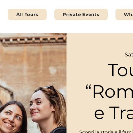
All Tours
Private Events
Wha
Sat
To
“Rom
e Tr
Scopri la storia e il fa