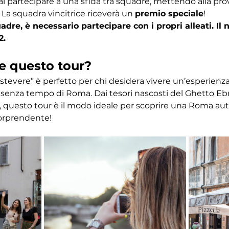
ai partecipare a una sfida tra squadre, mettendo alla pr
 La squadra vincitrice riceverà un 
premio speciale
! 
dre, è necessario partecipare con i propri alleati. I
2.
e questo tour?
astevere” è perfetto per chi desidera vivere un’esperien
ino senza tempo di Roma. Dai tesori nascosti del Ghetto Eb
 questo tour è il modo ideale per scoprire una Roma autent
orprendente!