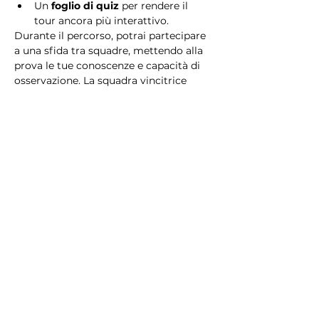
Un 
foglio di quiz
 per rendere il 
tour ancora più interattivo.
Durante il percorso, potrai partecipare 
a una sfida tra squadre, mettendo alla 
prova le tue conoscenze e capacità di 
osservazione. La squadra vincitrice 
riceverà un 
premio speciale
! 
Essendo un gioco a squadre, è 
necessario partecipare con i propri 
alleati. Il numero minimo di persone 
per squadra è 2.
Perché scegliere questo 
tour?
Il Tour Quiz “Ghetto e Trastevere” è 
perfetto per chi desidera vivere 
un’esperienza unica, che combina 
storia, cultura e il fascino senza tempo 
di Roma. Dai tesori nascosti del Ghetto 
Ebraico alle atmosfere suggestive di 
Trastevere, questo tour è il modo 