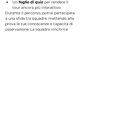
Un 
foglio di quiz
 per rendere il 
tour ancora più interattivo.
Durante il percorso, potrai partecipare 
a una sfida tra squadre, mettendo alla 
prova le tue conoscenze e capacità di 
osservazione. La squadra vincitrice 
riceverà un 
premio speciale
! 
Essendo un gioco a squadre, è 
necessario partecipare con i propri 
alleati. Il numero minimo di persone 
per squadra è 2.
Perché scegliere questo 
tour?
Il Tour Quiz “Ghetto e Trastevere” è 
perfetto per chi desidera vivere 
un’esperienza unica, che combina 
storia, cultura e il fascino senza tempo 
di Roma. Dai tesori nascosti del Ghetto 
Ebraico alle atmosfere suggestive di 
Trastevere, questo tour è il modo 