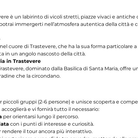
vere è un labirinto di vicoli stretti, piazze vivaci e antich
trai immergerti nell’atmosfera autentica della città e co
e
nel cuore di Trastevere, che ha la sua forma particolare a b
a in un angolo nascosto della città.
ia in Trastevere
Trastevere, dominato dalla Basilica di Santa Maria, offre u
tradine che la circondano. 
r piccoli gruppi (2-6 persone) e unisce scoperta e competiz
 accoglierà e vi fornirà tutto il necessario:
a
 per orientarsi lungo il percorso.
iata
 con i punti di interesse e curiosità.
r rendere il tour ancora più interattivo.