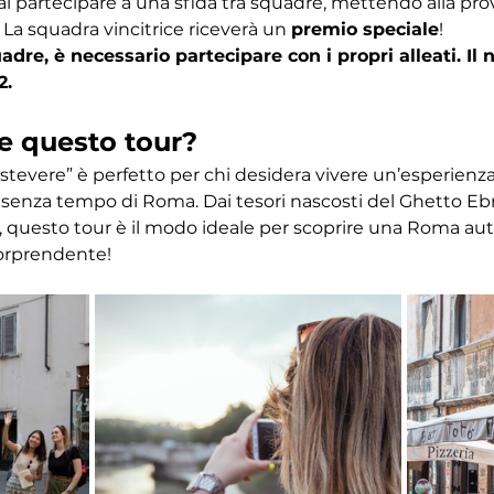
ai partecipare a una sfida tra squadre, mettendo alla pr
 La squadra vincitrice riceverà un 
premio speciale
! 
dre, è necessario partecipare con i propri alleati. I
2.
e questo tour?
astevere” è perfetto per chi desidera vivere un’esperien
ino senza tempo di Roma. Dai tesori nascosti del Ghetto Eb
 questo tour è il modo ideale per scoprire una Roma autent
orprendente!