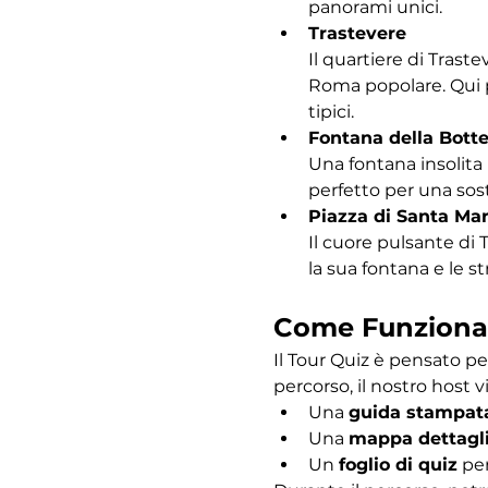
panorami unici.
Trastevere
Il quartiere di Traste
Roma popolare. Qui po
tipici.
Fontana della Bott
Una fontana insolita 
perfetto per una sost
Piazza di Santa Mar
Il cuore pulsante di 
la sua fontana e le s
Come Funziona
Il Tour Quiz è pensato pe
percorso, il nostro host vi
Una 
guida stampat
Una 
mappa dettagl
Un 
foglio di quiz
 pe