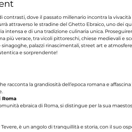
ent
 contrasti, dove il passato millenario incontra la vivacit
rrà attraverso le stradine del Ghetto Ebraico, uno dei quar
ria intensa e di una tradizione culinaria unica. Proseguir
 più verace, tra vicoli pittoreschi, chiese medievali e sco
 sinagoghe, palazzi rinascimentali, street art e atmosfe
tentica e sorprendente!
che racconta la grandiosità dell’epoca romana e affascina
e.
i Roma
omunità ebraica di Roma, si distingue per la sua maestosa
Tevere, è un angolo di tranquillità e storia, con il suo os