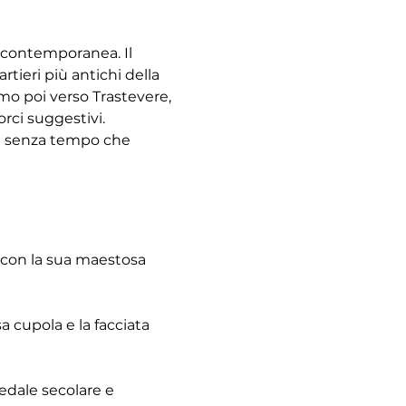
à contemporanea. Il 
tieri più antichi della 
emo poi verso Trastevere, 
rci suggestivi. 
re senza tempo che 
 con la sua maestosa 
 cupola e la facciata 
pedale secolare e 