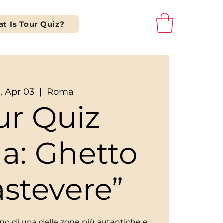
t Is Tour Quiz?
, Apr 03
  |  
Roma
ur Quiz
a: Ghetto
astevere”
scino di una delle zone più autentiche e