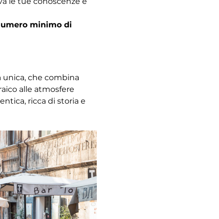
ova le tue conoscenze e 
l numero minimo di 
za unica, che combina 
raico alle atmosfere 
ica, ricca di storia e 