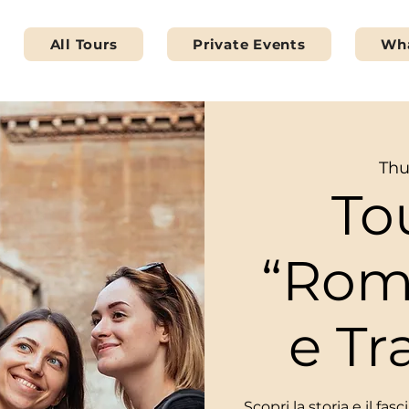
All Tours
Private Events
Wha
Thu
To
“Rom
e Tr
Scopri la storia e il fa