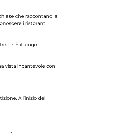
e chiese che raccontano la 
noscere i ristoranti 
otte. È il luogo 
na vista incantevole con 
ione. All’inizio del 