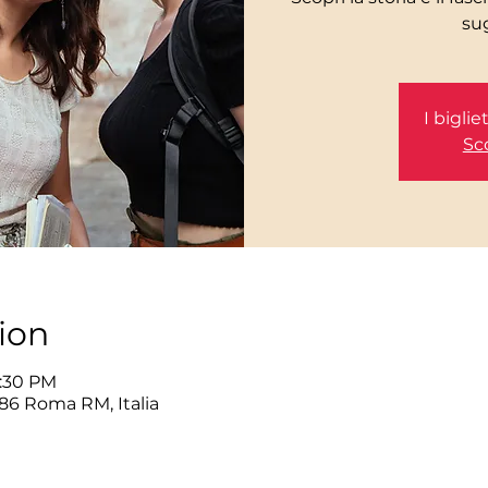
I bigli
Sco
ion
6:30 PM
86 Roma RM, Italia