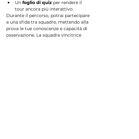
Un 
foglio di quiz
 per rendere il 
tour ancora più interattivo.
Durante il percorso, potrai partecipare 
a una sfida tra squadre, mettendo alla 
prova le tue conoscenze e capacità di 
osservazione. La squadra vincitrice 
riceverà un 
premio speciale
! 
Essendo un gioco a squadre, è 
necessario partecipare con i propri 
alleati. Il numero minimo di persone 
per squadra è 2.
Perché scegliere questo 
tour?
Il Tour Quiz “Ghetto e Trastevere” è 
perfetto per chi desidera vivere 
un’esperienza unica, che combina 
storia, cultura e il fascino senza tempo 
di Roma. Dai tesori nascosti del Ghetto 
Ebraico alle atmosfere suggestive di 
Trastevere, questo tour è il modo 