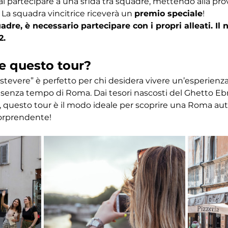
ai partecipare a una sfida tra squadre, mettendo alla pr
 La squadra vincitrice riceverà un 
premio speciale
! 
dre, è necessario partecipare con i propri alleati. I
2.
e questo tour?
astevere” è perfetto per chi desidera vivere un’esperien
ino senza tempo di Roma. Dai tesori nascosti del Ghetto Eb
 questo tour è il modo ideale per scoprire una Roma autent
orprendente!