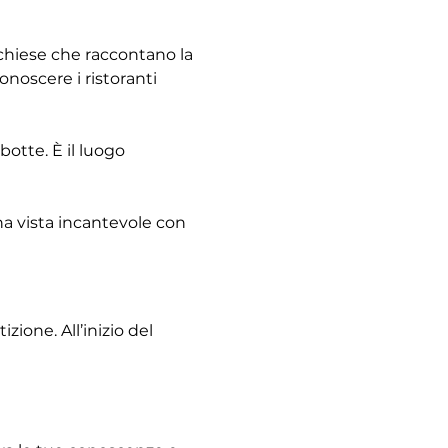
e chiese che raccontano la 
noscere i ristoranti 
otte. È il luogo 
na vista incantevole con 
ione. All’inizio del 