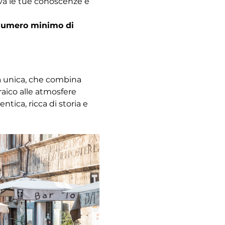
ova le tue conoscenze e 
l numero minimo di 
za unica, che combina 
raico alle atmosfere 
ica, ricca di storia e 