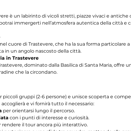
vere è un labirinto di vicoli stretti, piazze vivaci e antich
trai immergerti nell’atmosfera autentica della città e co
e
nel cuore di Trastevere, che ha la sua forma particolare a b
a in un angolo nascosto della città.
ia in Trastevere
Trastevere, dominato dalla Basilica di Santa Maria, offre u
tradine che la circondano. 
r piccoli gruppi (2-6 persone) e unisce scoperta e competiz
 accoglierà e vi fornirà tutto il necessario:
a
 per orientarsi lungo il percorso.
iata
 con i punti di interesse e curiosità.
r rendere il tour ancora più interattivo.