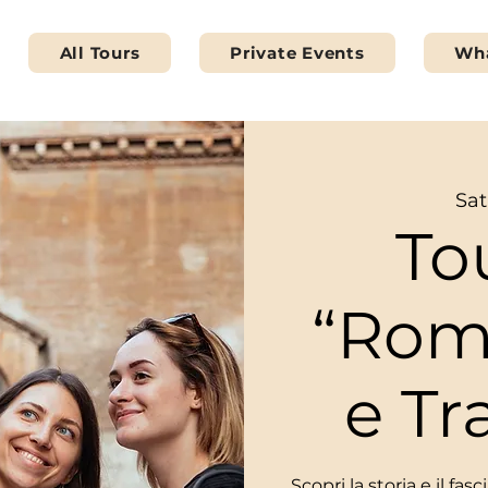
All Tours
Private Events
Wha
Sat
To
“Rom
e Tr
Scopri la storia e il fa