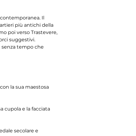
à contemporanea. Il 
tieri più antichi della 
emo poi verso Trastevere, 
rci suggestivi. 
re senza tempo che 
 con la sua maestosa 
 cupola e la facciata 
pedale secolare e 