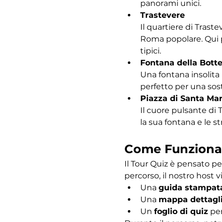
panorami unici.
Trastevere
Il quartiere di Traste
Roma popolare. Qui po
tipici.
Fontana della Bott
Una fontana insolita 
perfetto per una sost
Piazza di Santa Mar
Il cuore pulsante di 
la sua fontana e le s
Come Funziona
Il Tour Quiz è pensato pe
percorso, il nostro host vi
Una 
guida stampat
Una 
mappa dettagl
Un 
foglio di quiz
 pe