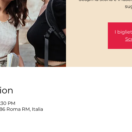
I bigli
Sco
ion
6:30 PM
86 Roma RM, Italia