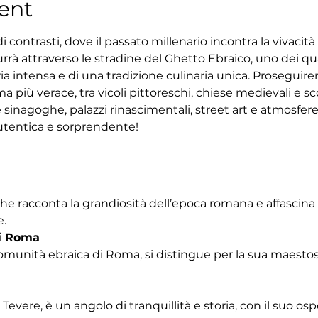
ent
 contrasti, dove il passato millenario incontra la vivacit
rrà attraverso le stradine del Ghetto Ebraico, uno dei quar
ria intensa e di una tradizione culinaria unica. Proseguir
 più verace, tra vicoli pittoreschi, chiese medievali e sco
 sinagoghe, palazzi rinascimentali, street art e atmosfe
tentica e sorprendente!
che racconta la grandiosità dell’epoca romana e affascina
e.
i Roma
omunità ebraica di Roma, si distingue per la sua maestosa
Tevere, è un angolo di tranquillità e storia, con il suo os