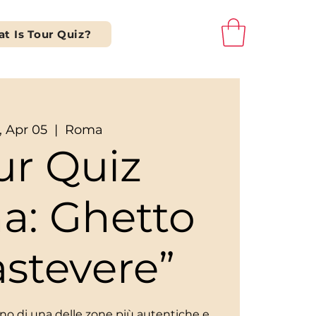
t Is Tour Quiz?
, Apr 05
  |  
Roma
ur Quiz
a: Ghetto
astevere”
scino di una delle zone più autentiche e