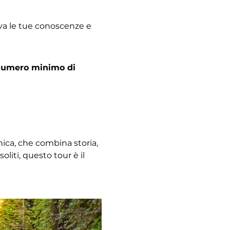
ova le tue conoscenze e 
l numero minimo di 
nica, che combina storia, 
liti, questo tour è il 