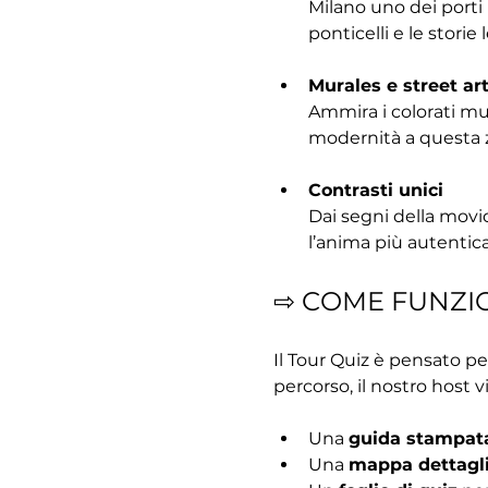
Milano uno dei porti 
ponticelli e le storie 
Murales e street ar
Ammira i colorati mur
modernità a questa z
Contrasti unici
Dai segni della movid
l’anima più autentica
⇨ COME FUNZI
Il Tour Quiz è pensato pe
percorso, il nostro host vi
Una 
guida stampat
Una 
mappa dettagl