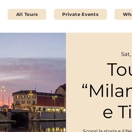
All Tours
Private Events
Wha
Sat
To
“Mila
e T
Scopri la storia e il f