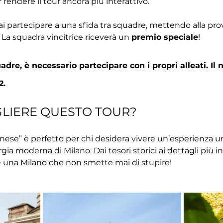
r rendere il tour ancora più interattivo.
ai partecipare a una sfida tra squadre, mettendo alla pr
 La squadra vincitrice riceverà un 
premio speciale
!
dre, è necessario partecipare con i propri alleati. I
2.
GLIERE QUESTO TOUR?
icinese” è perfetto per chi desidera vivere un’esperienza u
gia moderna di Milano. Dai tesori storici ai dettagli più inso
 una Milano che non smette mai di stupire!