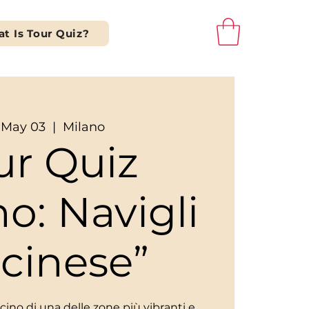
t Is Tour Quiz?
, May 03
  |  
Milano
ur Quiz
no: Navigli
icinese”
ascino di una delle zone più vibranti e