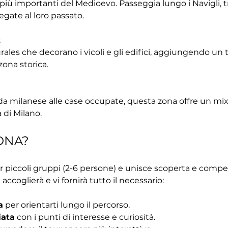
più importanti del Medioevo. Passeggia lungo i Navigli, tra 
legate al loro passato.
t
ales che decorano i vicoli e gli edifici, aggiungendo un t
ona storica.
a milanese alle case occupate, questa zona offre un mix d
 di Milano.
ONA?
r piccoli gruppi (2-6 persone) e unisce scoperta e competiz
 accoglierà e vi fornirà tutto il necessario:
a
 per orientarti lungo il percorso.
iata
 con i punti di interesse e curiosità.