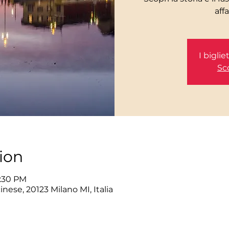
I bigli
Sco
ion
5:30 PM
inese, 20123 Milano MI, Italia