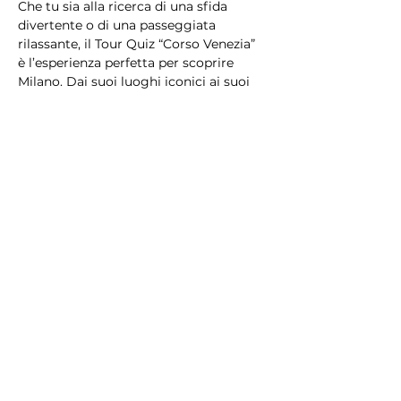
Che tu sia alla ricerca di una sfida 
divertente o di una passeggiata 
rilassante, il Tour Quiz “Corso Venezia” 
è l’esperienza perfetta per scoprire 
Milano. Dai suoi luoghi iconici ai suoi 
segreti più nascosti, questo tour è un 
mix di bellezza, cultura e divertimento 
che lascerà il segno!