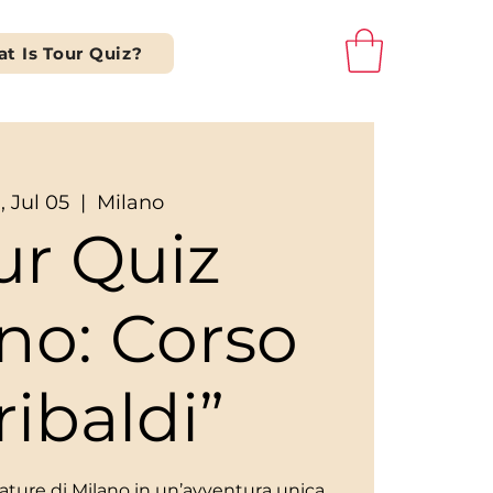
t Is Tour Quiz?
, Jul 05
  |  
Milano
ur Quiz
no: Corso
ibaldi”
tature di Milano in un’avventura unica