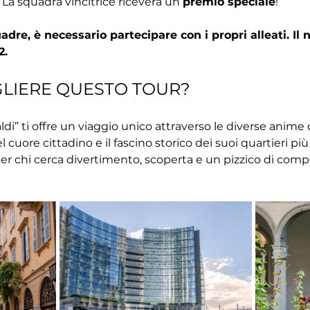
 La squadra vincitrice riceverà un 
premio speciale
!
dre, è necessario partecipare con i propri alleati. I
2.
GLIERE QUESTO TOUR?
ldi” ti offre un viaggio unico attraverso le diverse anime 
el cuore cittadino e il fascino storico dei suoi quartieri più 
er chi cerca divertimento, scoperta e un pizzico di comp