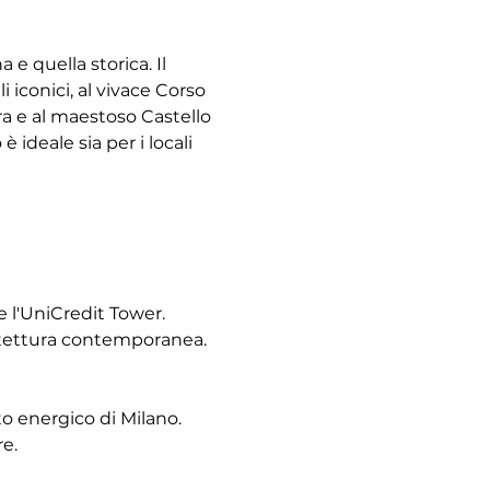
e quella storica. Il 
i iconici, al vivace Corso 
ra e al maestoso Castello 
 ideale sia per i locali 
 l'UniCredit Tower. 
chitettura contemporanea.
to energico di Milano. 
re.