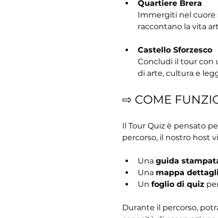
Quartiere Brera
Immergiti nel cuore st
raccontano la vita arti
Castello Sforzesco
Concludi il tour con 
di arte, cultura e le
⇨ COME FUNZI
Il Tour Quiz è pensato pe
percorso, il nostro host vi
Una 
guida stampat
Una 
mappa dettagl
Un 
foglio di quiz
 pe
Durante il percorso, potr