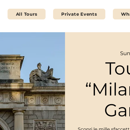
All Tours
Private Events
Wha
Sun
To
“Mila
Gar
Scopri le mille sfaccet