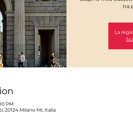
tra 
La regis
Sco
ion
:00 PM
, 20124 Milano MI, Italia