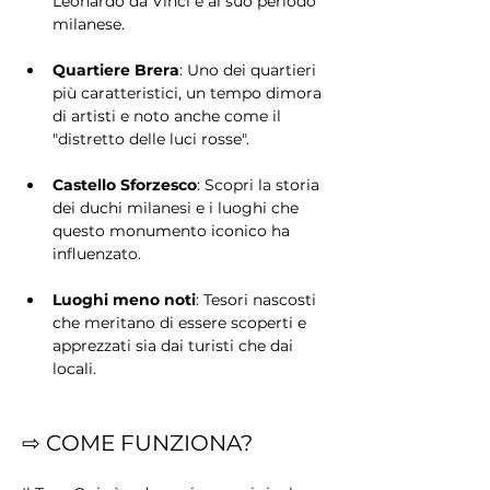
Leonardo da Vinci e al suo periodo 
milanese.
Quartiere Brera
: Uno dei quartieri 
più caratteristici, un tempo dimora 
di artisti e noto anche come il 
"distretto delle luci rosse".
Castello Sforzesco
: Scopri la storia 
dei duchi milanesi e i luoghi che 
questo monumento iconico ha 
influenzato.
Luoghi meno noti
: Tesori nascosti 
che meritano di essere scoperti e 
apprezzati sia dai turisti che dai 
locali.
⇨ COME FUNZIONA?