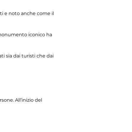
sti e noto anche come il 
o monumento iconico ha 
 sia dai turisti che dai 
one. All’inizio del 