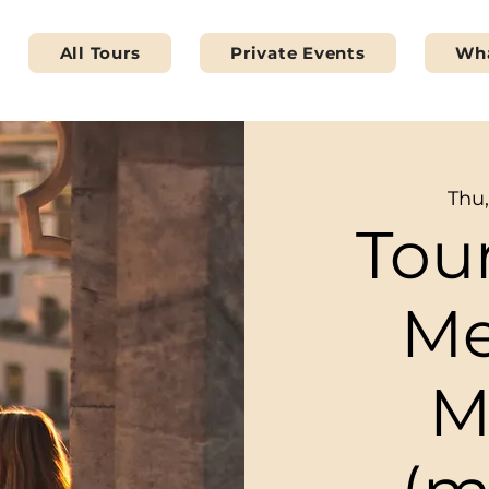
All Tours
Private Events
Wha
Thu
Tour
Me
M