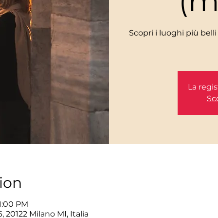
(m
Scopri i luoghi più bel
La regis
Sco
ion
 1:00 PM
 20122 Milano MI, Italia