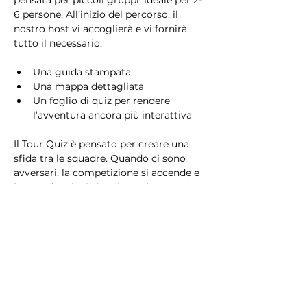
pensata per piccoli gruppi, ideale per 2-
6 persone. All’inizio del percorso, il 
nostro host vi accoglierà e vi fornirà 
tutto il necessario:
Una guida stampata
Una mappa dettagliata
Un foglio di quiz per rendere 
l’avventura ancora più interattiva
Il Tour Quiz è pensato per creare una 
sfida tra le squadre. Quando ci sono 
avversari, la competizione si accende e 
la squadra vincitrice riceverà un 
premio speciale!
Che siate in cerca di una sfida 
avvincente o di una passeggiata 
rilassante, il Tour Quiz è il modo 
perfetto per scoprire Milano giocando 
e divertendovi!